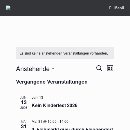
Zum
Menü
Inhalt
springen
Es sind keine anstehenden Veranstaltungen vorhanden.
Anstehende
Veranstaltungen
Veranstaltu
Suche
Liste
Suche
Ansichten-
Datum
und
Navigation
Vergangene Veranstaltungen
wählen.
Ansichten,
Navigation
Juni 13
JUNI
13
Kein Kinderfest 2026
2026
Mai 31 @ 10:00
-
14:00
MAI
31
4. Flohmarkt quer durch Flüggendorf