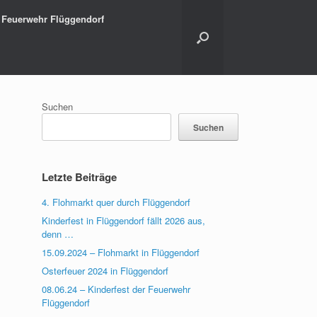
Feuerwehr Flüggendorf
Suchen
Suchen
Letzte Beiträge
4. Flohmarkt quer durch Flüggendorf
Kinderfest in Flüggendorf fällt 2026 aus,
denn …
15.09.2024 – Flohmarkt in Flüggendorf
Osterfeuer 2024 in Flüggendorf
08.06.24 – Kinderfest der Feuerwehr
Flüggendorf