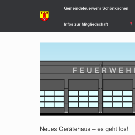
Zum
Gemeindefeuerwehr Schönkirchen
Inhalt
springen
Infos zur Mitgliedschaft
Neues Gerätehaus – es geht los!