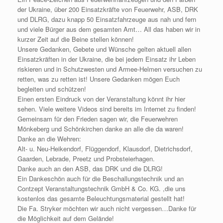
der Ukraine, über 200 Einsatzkräfte von Feuerwehr, ASB, DRK
und DLRG, dazu knapp 50 Einsatzfahrzeuge aus nah und fern
und viele Bürger aus dem gesamten Amt… All das haben wir in
kurzer Zeit auf die Beine stellen können!
Unsere Gedanken, Gebete und Wünsche gelten aktuell allen
Einsatzkräften in der Ukraine, die bei jedem Einsatz ihr Leben
riskieren und in Schutzwesten und Armee-Helmen versuchen zu
retten, was zu retten ist! Unsere Gedanken mögen Euch
begleiten und schützen!
Einen ersten Eindruck von der Veranstaltung könnt ihr hier
sehen. Viele weitere Videos sind bereits im Internet zu finden!
Gemeinsam für den Frieden sagen wir, die Feuerwehren
Mönkeberg und Schönkirchen danke an alle die da waren!
Danke an die Wehren:
Alt- u. Neu-Heikendorf, Flüggendorf, Klausdorf, Dietrichsdorf,
Gaarden, Lebrade, Preetz und Probsteierhagen.
Danke auch an den ASB, das DRK und die DLRG!
Ein Dankeschön auch für die Beschallungstechnik und an
Contzept Veranstaltungstechnik GmbH & Co. KG. ,die uns
kostenlos das gesamte Beleuchtungsmaterial gestellt hat!
Die Fa. Stryker möchten wir auch nicht vergessen…Danke für
die Möglichkeit auf dem Gelände!