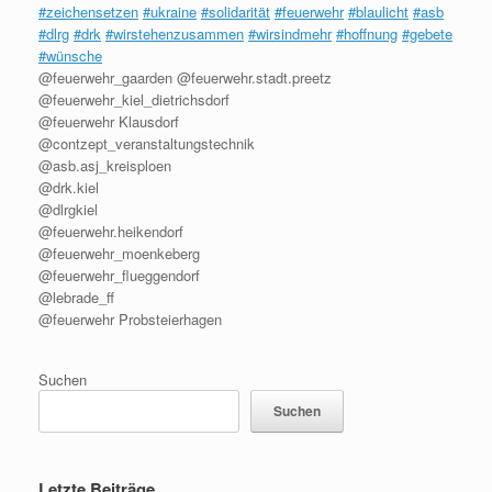
#zeichensetzen
#ukraine
#solidarität
#feuerwehr
#blaulicht
#asb
#dlrg
#drk
#wirstehenzusammen
#wirsindmehr
#hoffnung
#gebete
#wünsche
@feuerwehr_gaarden @feuerwehr.stadt.preetz
@feuerwehr_kiel_dietrichsdorf
@feuerwehr Klausdorf
@contzept_veranstaltungstechnik
@asb.asj_kreisploen
@drk.kiel
@dlrgkiel
@feuerwehr.heikendorf
@feuerwehr_moenkeberg
@feuerwehr_flueggendorf
@lebrade_ff
@feuerwehr Probsteierhagen
Suchen
Suchen
Letzte Beiträge