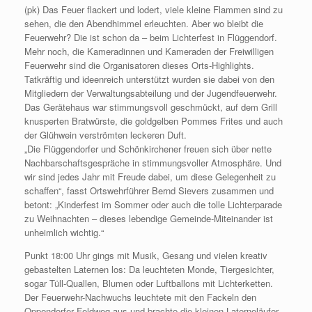
(pk) Das Feuer flackert und lodert, viele kleine Flammen sind zu
sehen, die den Abendhimmel erleuchten. Aber wo bleibt die
Feuerwehr? Die ist schon da – beim Lichterfest in Flüggendorf.
Mehr noch, die Kameradinnen und Kameraden der Freiwilligen
Feuerwehr sind die Organisatoren dieses Orts-Highlights.
Tatkräftig und ideenreich unterstützt wurden sie dabei von den
Mitgliedern der Verwaltungsabteilung und der Jugendfeuerwehr.
Das Gerätehaus war stimmungsvoll geschmückt, auf dem Grill
knusperten Bratwürste, die goldgelben Pommes Frites und auch
der Glühwein verströmten leckeren Duft.
„Die Flüggendorfer und Schönkirchener freuen sich über nette
Nachbarschaftsgespräche in stimmungsvoller Atmosphäre. Und
wir sind jedes Jahr mit Freude dabei, um diese Gelegenheit zu
schaffen“, fasst Ortswehrführer Bernd Sievers zusammen und
betont: „Kinderfest im Sommer oder auch die tolle Lichterparade
zu Weihnachten – dieses lebendige Gemeinde-Miteinander ist
unheimlich wichtig.“
Punkt 18:00 Uhr gings mit Musik, Gesang und vielen kreativ
gebastelten Laternen los: Da leuchteten Monde, Tiergesichter,
sogar Tüll-Quallen, Blumen oder Luftballons mit Lichterketten.
Der Feuerwehr-Nachwuchs leuchtete mit den Fackeln den
Oppendorfer Feldweg aus und brachte die kleinen Laterneläufer,