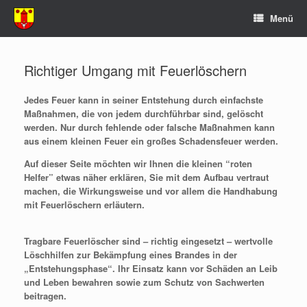
Zum
Menü
Inhalt
springen
Richtiger Umgang mit Feuerlöschern
Jedes Feuer kann in seiner Entstehung durch einfachste
Maßnahmen, die von jedem durchführbar sind, gelöscht
werden. Nur durch fehlende oder falsche Maßnahmen kann
aus einem kleinen Feuer ein großes Schadensfeuer werden.
Auf dieser Seite möchten wir Ihnen die kleinen “roten
Helfer” etwas näher erklären, Sie mit dem Aufbau vertraut
machen, die Wirkungsweise und vor allem die Handhabung
mit Feuerlöschern erläutern.
Tragbare Feuerlöscher sind – richtig eingesetzt – wertvolle
Löschhilfen zur Bekämpfung eines Brandes in der
„Entstehungsphase“. Ihr Einsatz kann vor Schäden an Leib
und Leben bewahren sowie zum Schutz von Sachwerten
beitragen.