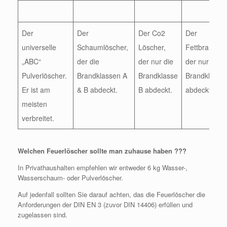
Der
Der
Der Co2
Der
universelle
Schaumlöscher,
Löscher,
Fettbrandlös
„ABC“
der die
der nur die
der nur die
Pulverlöscher.
Brandklassen A
Brandklasse
Brandklasse
Er ist am
& B abdeckt.
B abdeckt.
abdeckt
meisten
verbreitet.
Welchen Feuerlöscher sollte man zuhause haben ???
In Privathaushalten empfehlen wir entweder 6 kg Wasser-,
Wasserschaum- oder Pulverlöscher.
Auf jedenfall sollten Sie darauf achten, das die Feuerlöscher die
Anforderungen der DIN EN 3 (zuvor DIN 14406) erfüllen und
zugelassen sind.