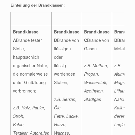
Einteilung der Brandklassen
:
Brandklasse
Brandklasse
Brandklasse
Brandkla
A
Brände fester
B
Brände von
C
Brände von
D
Brände v
Stoffe,
flüssigen
Gasen
Metallen
hauptsächlich
oder
organischer Natur,
flüssig
z.B. Methan,
z.B.
die normalerweise
werdenden
Propan,
Aluminium
unter Glutbildung
Stoffen;
Wasserstoff,
Magnesiu
verbrennen;
Acethylen,
Lithium,
z.B. Benzin,
Stadtgas
Natrium,
z.B. Holz, Papier,
Öle,
Kalium un
Stroh,
Fette, Lacke,
deren
Kohle,
Harze,
Legierung
Textilien,Autoreifen
Wachse,