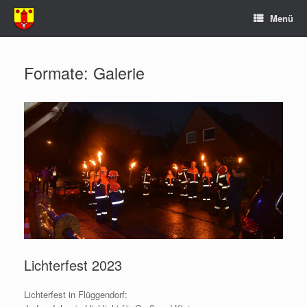
Zum
Menü
Inhalt
springen
Formate: Galerie
Lichterfest 2023
Lichterfest in Flüggendorf: