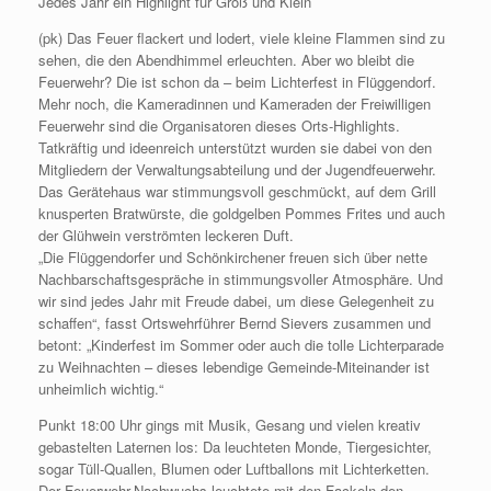
Jedes Jahr ein Highlight für Groß und Klein
(pk) Das Feuer flackert und lodert, viele kleine Flammen sind zu
sehen, die den Abendhimmel erleuchten. Aber wo bleibt die
Feuerwehr? Die ist schon da – beim Lichterfest in Flüggendorf.
Mehr noch, die Kameradinnen und Kameraden der Freiwilligen
Feuerwehr sind die Organisatoren dieses Orts-Highlights.
Tatkräftig und ideenreich unterstützt wurden sie dabei von den
Mitgliedern der Verwaltungsabteilung und der Jugendfeuerwehr.
Das Gerätehaus war stimmungsvoll geschmückt, auf dem Grill
knusperten Bratwürste, die goldgelben Pommes Frites und auch
der Glühwein verströmten leckeren Duft.
„Die Flüggendorfer und Schönkirchener freuen sich über nette
Nachbarschaftsgespräche in stimmungsvoller Atmosphäre. Und
wir sind jedes Jahr mit Freude dabei, um diese Gelegenheit zu
schaffen“, fasst Ortswehrführer Bernd Sievers zusammen und
betont: „Kinderfest im Sommer oder auch die tolle Lichterparade
zu Weihnachten – dieses lebendige Gemeinde-Miteinander ist
unheimlich wichtig.“
Punkt 18:00 Uhr gings mit Musik, Gesang und vielen kreativ
gebastelten Laternen los: Da leuchteten Monde, Tiergesichter,
sogar Tüll-Quallen, Blumen oder Luftballons mit Lichterketten.
Der Feuerwehr-Nachwuchs leuchtete mit den Fackeln den