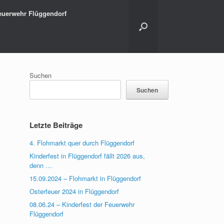
euerwehr Flüggendorf
Suchen
Suchen
Letzte Beiträge
4. Flohmarkt quer durch Flüggendorf
Kinderfest in Flüggendorf fällt 2026 aus,
denn …
15.09.2024 – Flohmarkt in Flüggendorf
Osterfeuer 2024 in Flüggendorf
08.06.24 – Kinderfest der Feuerwehr
Flüggendorf