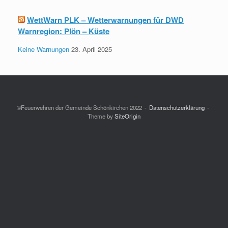
WettWarn PLK – Wetterwarnungen für DWD
Warnregion: Plön – Küste
Keine Warnungen
23. April 2025
©Feuerwehren der Gemeinde Schönkirchen 2022
Datenschutzerklärung
Theme by
SiteOrigin