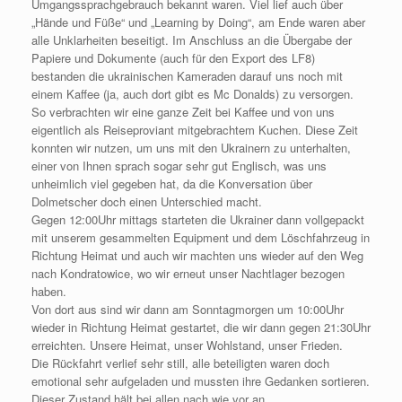
Umgangssprachgebrauch bekannt waren. Viel lief auch über
„Hände und Füße“ und „Learning by Doing“, am Ende waren aber
alle Unklarheiten beseitigt. Im Anschluss an die Übergabe der
Papiere und Dokumente (auch für den Export des LF8)
bestanden die ukrainischen Kameraden darauf uns noch mit
einem Kaffee (ja, auch dort gibt es Mc Donalds) zu versorgen.
So verbrachten wir eine ganze Zeit bei Kaffee und von uns
eigentlich als Reiseproviant mitgebrachtem Kuchen. Diese Zeit
konnten wir nutzen, um uns mit den Ukrainern zu unterhalten,
einer von Ihnen sprach sogar sehr gut Englisch, was uns
unheimlich viel gegeben hat, da die Konversation über
Dolmetscher doch einen Unterschied macht.
Gegen 12:00Uhr mittags starteten die Ukrainer dann vollgepackt
mit unserem gesammelten Equipment und dem Löschfahrzeug in
Richtung Heimat und auch wir machten uns wieder auf den Weg
nach Kondratowice, wo wir erneut unser Nachtlager bezogen
haben.
Von dort aus sind wir dann am Sonntagmorgen um 10:00Uhr
wieder in Richtung Heimat gestartet, die wir dann gegen 21:30Uhr
erreichten. Unsere Heimat, unser Wohlstand, unser Frieden.
Die Rückfahrt verlief sehr still, alle beteiligten waren doch
emotional sehr aufgeladen und mussten ihre Gedanken sortieren.
Dieser Zustand hält bei allen nach wie vor an.