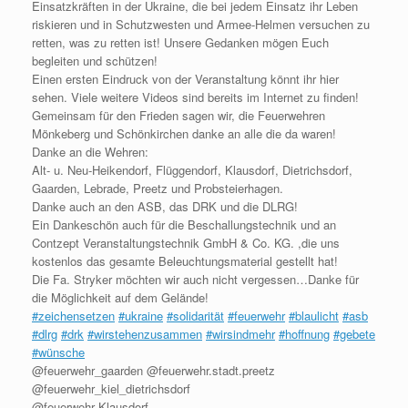
Einsatzkräften in der Ukraine, die bei jedem Einsatz ihr Leben
riskieren und in Schutzwesten und Armee-Helmen versuchen zu
retten, was zu retten ist! Unsere Gedanken mögen Euch
begleiten und schützen!
Einen ersten Eindruck von der Veranstaltung könnt ihr hier
sehen. Viele weitere Videos sind bereits im Internet zu finden!
Gemeinsam für den Frieden sagen wir, die Feuerwehren
Mönkeberg und Schönkirchen danke an alle die da waren!
Danke an die Wehren:
Alt- u. Neu-Heikendorf, Flüggendorf, Klausdorf, Dietrichsdorf,
Gaarden, Lebrade, Preetz und Probsteierhagen.
Danke auch an den ASB, das DRK und die DLRG!
Ein Dankeschön auch für die Beschallungstechnik und an
Contzept Veranstaltungstechnik GmbH & Co. KG. ,die uns
kostenlos das gesamte Beleuchtungsmaterial gestellt hat!
Die Fa. Stryker möchten wir auch nicht vergessen…Danke für
die Möglichkeit auf dem Gelände!
#zeichensetzen
#ukraine
#solidarität
#feuerwehr
#blaulicht
#asb
#dlrg
#drk
#wirstehenzusammen
#wirsindmehr
#hoffnung
#gebete
#wünsche
@feuerwehr_gaarden @feuerwehr.stadt.preetz
@feuerwehr_kiel_dietrichsdorf
@feuerwehr Klausdorf