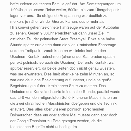
befreundeten deutschen Familie geführt. Am Samstagmorgen um
1:00Uhr ging unsere Reise weiter, 500km bis zum Übergabepunkt
lagen vor uns. Die steigende Anspannung war deutlich zu
merken, je näher wir der Grenze kamen, desto mehr als
Hilfskonvoi gekennzeichnete Fahrzeuge waren auf der Autobahn
zu sehen. Gegen 9:30Uhr erreichten wir dann unser Ziel im
östlichen Teil der polnischen Stadt Przemysl. Etwa eine halbe
Stunde später erreichten dann die vier ukrainischen Fahrzeuge
unseren Treffpunkt, vorab konnten wir telefonisch zu den
Ukrainern Kontakt aufnehmen (einer unser Kameraden sprach
perfekt polnisch, so auch die Ukrainer). Der erste Kontakt war
spürbar reserviert, da beide Seiten doch nicht genau wussten,
was sie erwarteten. Dies hielt aber keine zehn Minuten an, so
war eine deutliche Erleichterung auf unserer, und eine große
Begeisterung auf der ukrainischen Seite zu merken. Das
Umladen des Konvois dauerte keine halbe Stunde, parallel wurde
das LF8 von den mitgereisten Schönkirchener Maschinisten an
die zwei ukrainischen Maschinisten übergeben und die Technik
erläutert. Dies alles über unseren polnisch sprechenden
Dolmetscher, dass ein oder andere Mal musste dann aber doch
der Google-Translator zu Rate gezogen werden, da die
technischen Begriffe nicht unbedingt im