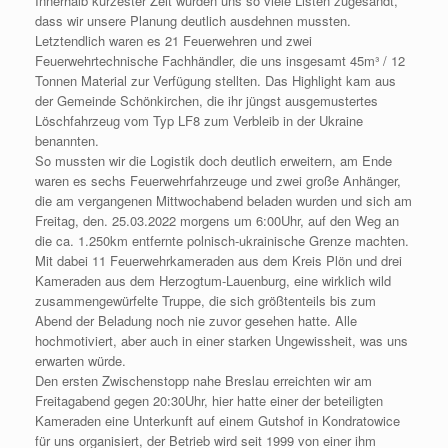
Innerhalb kürzester Zeit wurden uns so viele Listen zugesandt,
dass wir unsere Planung deutlich ausdehnen mussten.
Letztendlich waren es 21 Feuerwehren und zwei
Feuerwehrtechnische Fachhändler, die uns insgesamt 45m³ / 12
Tonnen Material zur Verfügung stellten. Das Highlight kam aus
der Gemeinde Schönkirchen, die ihr jüngst ausgemustertes
Löschfahrzeug vom Typ LF8 zum Verbleib in der Ukraine
benannten.
So mussten wir die Logistik doch deutlich erweitern, am Ende
waren es sechs Feuerwehrfahrzeuge und zwei große Anhänger,
die am vergangenen Mittwochabend beladen wurden und sich am
Freitag, den. 25.03.2022 morgens um 6:00Uhr, auf den Weg an
die ca. 1.250km entfernte polnisch-ukrainische Grenze machten.
Mit dabei 11 Feuerwehrkameraden aus dem Kreis Plön und drei
Kameraden aus dem Herzogtum-Lauenburg, eine wirklich wild
zusammengewürfelte Truppe, die sich größtenteils bis zum
Abend der Beladung noch nie zuvor gesehen hatte. Alle
hochmotiviert, aber auch in einer starken Ungewissheit, was uns
erwarten würde.
Den ersten Zwischenstopp nahe Breslau erreichten wir am
Freitagabend gegen 20:30Uhr, hier hatte einer der beteiligten
Kameraden eine Unterkunft auf einem Gutshof in Kondratowice
für uns organisiert, der Betrieb wird seit 1999 von einer ihm