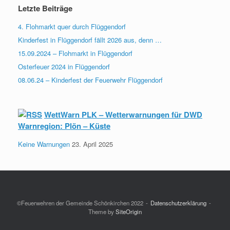
Letzte Beiträge
4. Flohmarkt quer durch Flüggendorf
Kinderfest in Flüggendorf fällt 2026 aus, denn …
15.09.2024 – Flohmarkt in Flüggendorf
Osterfeuer 2024 in Flüggendorf
08.06.24 – Kinderfest der Feuerwehr Flüggendorf
WettWarn PLK – Wetterwarnungen für DWD
Warnregion: Plön – Küste
Keine Warnungen
23. April 2025
©Feuerwehren der Gemeinde Schönkirchen 2022
Datenschutzerklärung
Theme by
SiteOrigin